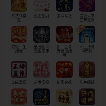
八字終身
姓名配對
紫微斗數
紫微未来
運
五年運勢
紫微一生
星機破-命
你一生會
人生指導
姻緣
運檔案庫
有幾段姻
AI預測
缘
正緣畫像
前世姻緣
八字姻缘
精品合婚