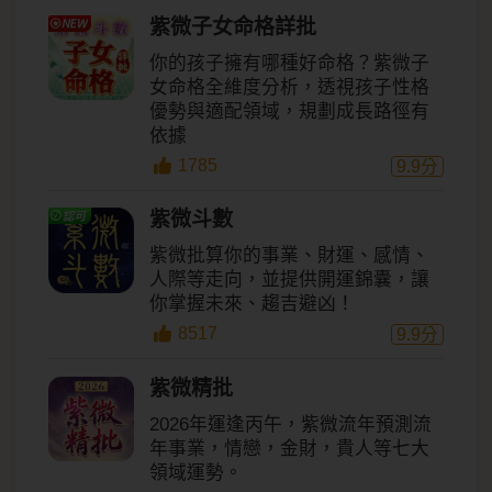
紫微子女命格詳批
你的孩子擁有哪種好命格？紫微子
女命格全維度分析，透視孩子性格
優勢與適配領域，規劃成長路徑有
依據
1785
9.9
分
紫微斗數
紫微批算你的事業、財運、感情、
人際等走向，並提供開運錦囊，讓
你掌握未來、趨吉避凶！
8517
9.9
分
紫微精批
2026年運逢丙午，紫微流年預測流
年事業，情戀，金財，貴人等七大
領域運勢。