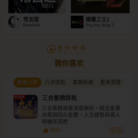
常言道
通靈之王2
lifetalkhk
Psychic King 2
猜你喜欢
八字詳批
事業財運
更多測算
紫微斗數
三合紫微詳批
三合紫微命盤深度解析，結合星羣
共振與四化影響，人生趨勢與貴人
時機早洞悉
8882
9.9
分