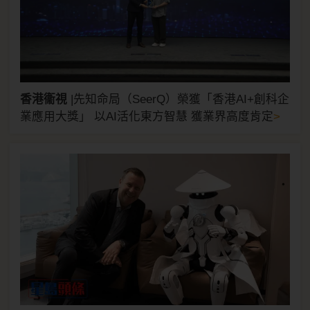
香港衞視
|
先知命局（SeerQ）榮獲「香港AI+創科企
>
業應用大獎」 以AI活化東方智慧 獲業界高度肯定