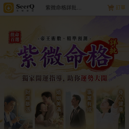
紫微命格詳批排盤
訂單