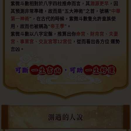
紫微斗數相對於八字四柱推命而言，其
淵源更早
，因
其預測非常準確，故而是“五大神術”之首，號稱“
中華
第一神術
”，在古代的時候，紫微斗數隻允許皇族使
用，故而也被稱為“
帝王學
”。
紫微斗數以八字定盤，推算出你
命宮、財帛宮、夫妻
宮、事業宮、交友宮等12宮位
，從而看出各方位 運勢
吉凶。