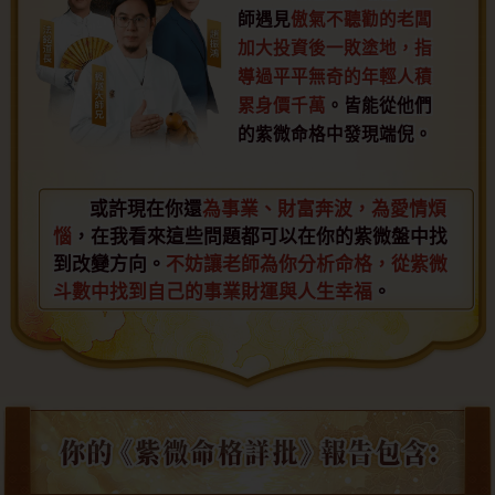
師遇見
傲氣不聽勸的老闆
加大投資後一敗塗地，指
導過平平無奇的年輕人積
累身價千萬
。皆能從他們
的紫微命格中發現端倪。
或許現在你還
為事業、財富奔波，為愛情煩
惱
，在我看來這些問題都可以在你的紫微盤中找
到改變方向。
不妨讓老師為你分析命格，從紫微
斗數中找到自己的事業財運與人生幸福
。