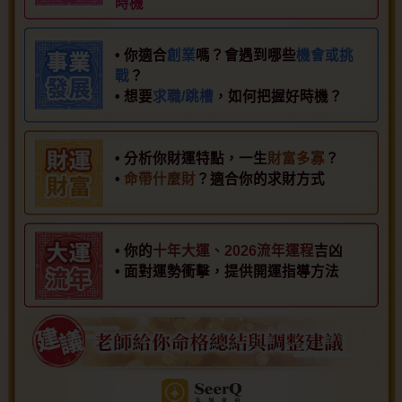
時機
• 你適合
創業
嗎？會遇到哪些
機會或挑
戰
？
• 想要
求職/跳槽
，如何把握好時機？
• 分析你財運特點，一生
財富多寡
？
•
命帶什麼財
？適合你的求財方式
• 你的
十年大運、2026流年運程
吉凶
• 面對運勢衝擊，提供開運指導方法