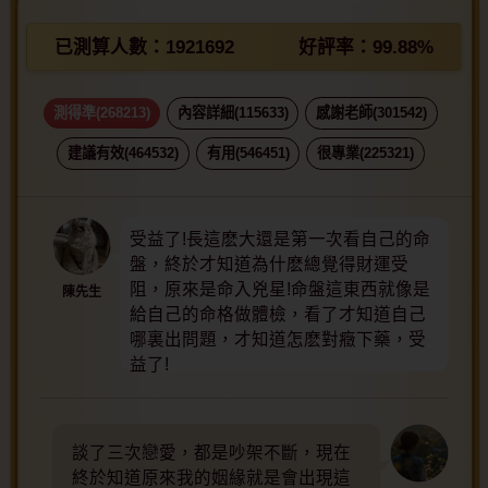
已測算人數：
1921692
好評率：
99.88%
測得準(268213)
內容詳細(115633)
感謝老師(301542)
建議有效(464532)
有用(546451)
很專業(225321)
受益了!長這麽大還是第一次看自己的命
盤，終於才知道為什麽總覺得財運受
阻，原來是命入兇星!命盤這東西就像是
陳先生
給自己的命格做體檢，看了才知道自己
哪裏出問題，才知道怎麽對癥下藥，受
益了!
談了三次戀愛，都是吵架不斷，現在
終於知道原來我的姻緣就是會出現這