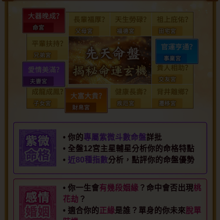
• 你的
專屬紫微斗數命盤
詳批
• 全盤12宮主星輔星分析你的命格特點
•
近80種指數
分析，點評你的命盤優勢
• 你一生會
有幾段姻緣
？命中會否出現
桃
花劫
？
• 適合你的
正緣
是誰？單身的你未來
脫單