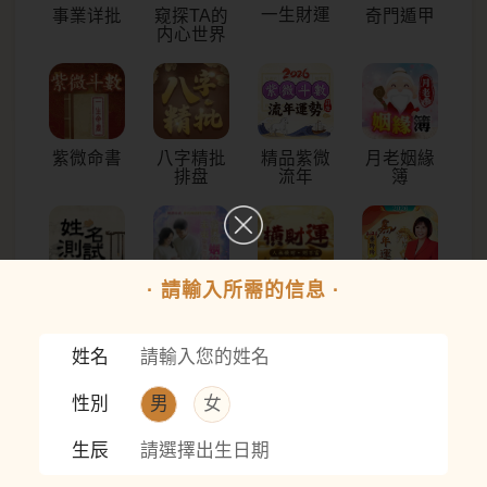
事業详批
窥探TA的
一生財運
奇門遁甲
内心世界
紫微命書
八字精批
精品紫微
月老姻緣
排盘
流年
簿
· 請輸入所需的信息 ·
姓名測試
愛情結局
你有多少
麥玲玲馬
透視
橫財運
年運程
姓名
性別
男
女
追蹤先知命局
生辰
請選擇出生日期