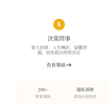
決策問事
重大抉擇、人生轉折、疑難問
題，助你做出明智決定
查看導師
200+
隱私保障
專業導師
諮詢內容保密