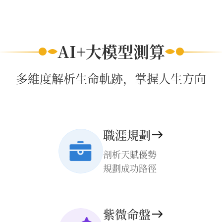
AI+大模型測算
多維度解析生命軌跡，掌握人生方向
職涯規劃
剖析天賦優勢
規劃成功路徑
紫微命盤