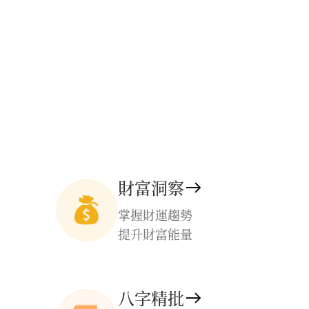
財富洞察
掌握財運趨勢
提升財富能量
八字精批