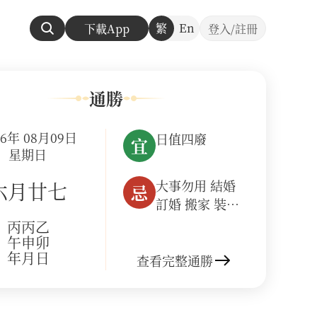
繁
En
下載App
登入/註冊
通勝
26年 08月09日
日值四廢
宜
星期日
大事勿用 結婚
六月廿七
忌
訂婚 搬家 裝修
開業 建房 出行
丙午年
丙申月
乙卯日
上任 安葬
查看完整通勝