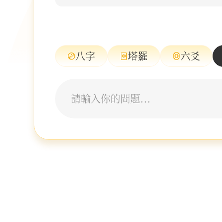
八字
塔羅
六爻