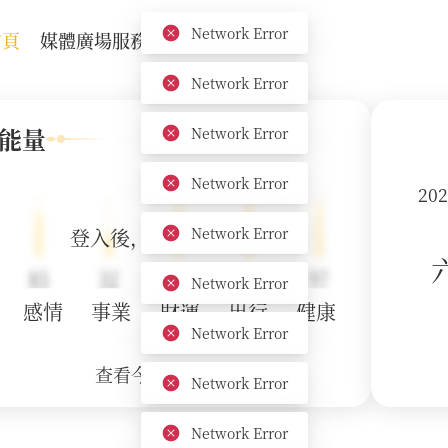
Network Error
首頁
媒體廣場
服務機構
關於我們
能量
20
登入後，解鎖各項能量值
感情
事業
財運
出行
健康
查看今日能量詳解