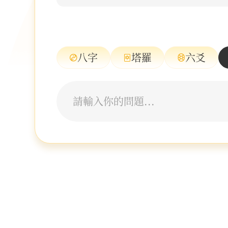
八字
塔羅
六爻