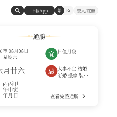
繁
En
下載App
登入/註冊
通勝
26年 08月08日
日值月破
宜
星期六
大事不宜 結婚
六月廿六
忌
訂婚 搬家 裝修
開業 建房 出行
丙午年
丙申月
甲寅日
上任 安葬
查看完整通勝