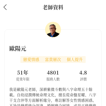
老師資料
歐陽元
戀愛情感
富貴層次
個人提升
51年
4801
4.8
從業年限
服務人數
評價
我是歐陽元老師，深耕紫微斗數與八字命理五十餘
載。自幼浸潤傳統命理文化，擅長從命盤星曜、八字
干支合沖等方面解析緣分，專註解答女性情感困惑。
不論是戀愛緣分深淺、婚姻磨合困境，或是正緣孽緣