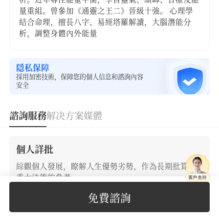
量重組。曾參加《通靈之王二》晉級十強。 心理學
結合命理，擅長八字、易經塔羅解讀，大腦潛能分
析，調整身體內外能量
隱私保障
採用加密技術，保障您的個人信息和諮詢內容
安全
諮詢服務
解决方案
媒體
個人詳批
綜觀個人發展，瞭解人生優勢劣勢，作為長期批算、
重大決策的參考
免費諮詢
250
立即下單