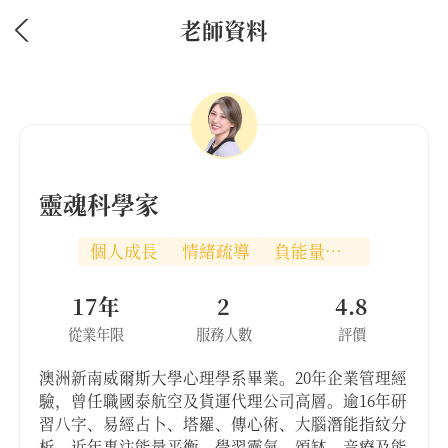
老師資料
靈魂科學家
個人成長
情緒疏導
負能量消除
17年
2
4.8
從業年限
服務人數
評價
澳洲新南威爾斯大學心理學系畢業。20年企業管理經
驗，曾任職國泰航空及貨運代理公司高層。逾16年研
習八字、易經占卜、塔羅、傳心術、大腦潛能指紋分
析。近年專注能量平衡，學習靈氣、頌缽、音療及能