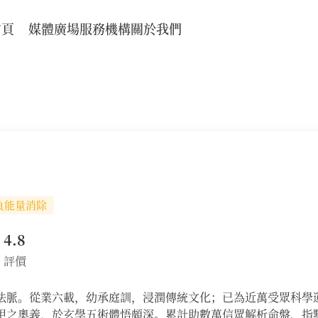
首頁
媒體廣場
服務機構
關於我們
負能量消除
4.8
評價
法脈。從業六載，幼承庭訓，浸潤傳統文化；已為近萬受眾科學
甲之奧義，於玄學五術體悟頗深。累計助數萬信眾解析命盤、指