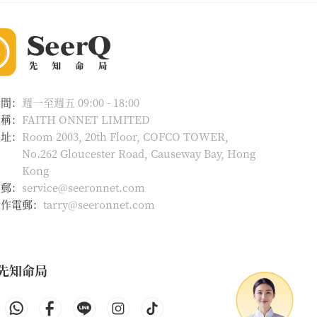
時間：
週一至週五 09:00 - 18:00
名稱：
FAITH ONNET LIMITED
地址：
Room 2003, 20th Floor, COFCO TOWER,
No.262 Gloucester Road, Causeway Bay, Hong
Kong
電郵：
service@seeronnet.com
合作電郵：
tarry@seeronnet.com
先知命局