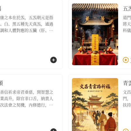
福
五
康之本在於炁，五炁朝元是指
道門
、白、黑五種先天真炁，通過
將天
調和人體對應的五臟（肝、
科儀
散因外邪侵擾而產生的病氣，
心、
達到身心安泰的境界【服務包
使五
名額1位，五炁朝元調和祈福疏
含：
文3
願
青
善信祈求帝君垂慈，開智慧之
文昌
業高升，除官非口舌，納貴人
門，
次法會之契機，內修德行，外
扶持
此則青雲之路自然坦蕩，功名
積人
望在工作環境中減少小人、穩
祿位
，家中初入職場之兒女祈福的
專案
初啟·個人祈願祈福名額1位，
善信