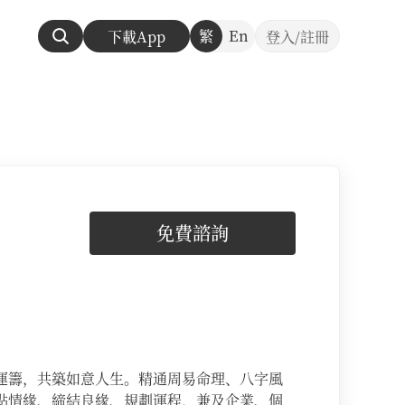
繁
En
下載App
登入/註冊
免費諮詢
運籌，共築如意人生。精通周易命理、八字風
點情緣、締結良緣、規劃運程，兼及企業、個