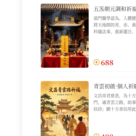
五炁朝元調和祈
道門醫學認為，人體健
將天地間的青、赤、黃
科儀法事，重新灌注、
心、脾、肺、腎），驅
使五臟之炁歸於元海，
含：五炁朝元調和祈福
文1份】
688
青雲初啟·個人祈
文昌帝君慈悲，為十方
門，通青雲之路，助事
扶持；願十方善信用此
積人脈，明心見性，如
祿位不求自得；適合希
步立足、尋求跳槽機會
善信【服務包含：青雲