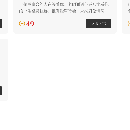
年
一個最適合的人在等着你。老師通過生辰八字看你
禍
的一生婚戀軌跡，批算脱單時機、未來對象情況、
批
潛在情感危機等，為你掃除情感障礙，把握住感情
49
立即下單
來臨的時機，為你守護個人姻緣的幸福。
一
的
發