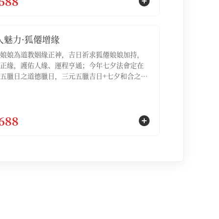
688
疏文1份，文昌化寶3袋】
人魅力·狐僊增緣
娘娘為道教姻緣正神，吉日祈求狐僊娘娘加持，
正緣，護佑人緣、運程亨通；今年七夕法會定在
五臘日之道德臘日，三元五臘吉日+七夕和合之
嚴依道教科儀，正統道家祈福，為參與的信眾注
增魅、和合、開運【服務包含：①祈福法會名額1
②誦經加持1場，③專屬祈福文疏1份，④通緣燈1
688
⑤白狐掛墜項鏈1份】