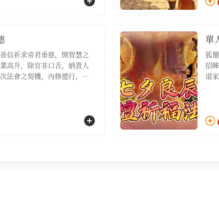
祈福
德
單
善信祈求帝君垂慈，開智慧之
狐僊
業高升，除官非口舌，納貴人
招睞
次法會之契機，內修德行，外
道家
此則青雲之路自然坦蕩，功名
日，
整體企業運勢進行大調整、期
福、
命中遇大坎需強力扭轉的虔誠
位，
桂籍·主壇功德祈福名額1位，
盞，
寶9袋】