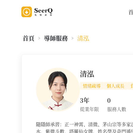
首頁
導師服務
清泓
>
>
老師資料
清泓
情緒疏導
個人成長
3年
0
從業年限
服務人數
隨隱師承習：正一神霄、清微、茅山宗等多家
水、紫微斗數、塔羅仙女牌、姓名學及奇門遁