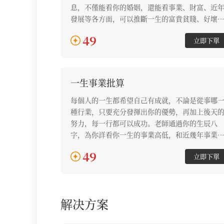
息，不僅能看你的婚姻，還能看事業、財富、近
發展等各方面，可以推斷一生的富貴貧賤、好壞
福。老師通過你的生辰八字批算，讓你做好人生
49
立即下單
算，提升自我，提升婚姻、事業財富方面發展。
一生事業批算
每個人的一生都希望自己有成就，不論是從事哪
種行業，只要充分發揮出你的優勢，再加上後天
努力，每一行都可以成功。老師通過你的生辰八
字，為你詳看你一生的事業高低，和近幾年事業
展。什麼樣的工作更適合你？你適合創業還是打
49
立即下單
工？找對你的事業方向，你將擁有更多成功的可
能，助你事業蒸蒸日上！
解决方案
解决方案列表