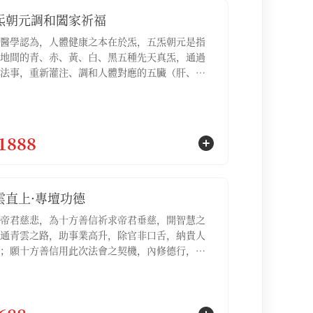
炁朝元調和闔家祈福
醫學認為，人體健康之本在於炁，五炁朝元是指
地間的青、赤、黃、白、黑五種先天真炁，通過
法事，重新灌注、調和人體對應的五臟（肝、
脾、肺、腎），驅散因外邪侵擾而產生的病氣，
臟之炁歸於元海，達到身心安泰的境界【服務包
五炁朝元調和祈福名額3位，五炁朝元調和祈福疏
份】
1888
雲直上·專壇功德
帝君慈悲，為十方善信祈求帝君垂慈，開智慧之
通青雲之路，助事業高升，除官非口舌，納貴人
；願十方善信用此次法會之契機，內修德行，外
脈，明心見性，如此則青雲之路自然坦蕩，功名
不求自得；適合處於晉升考察期、需要拿下重要
、希望副轉正，或感覺事業停滯不前急需突破的
【服務包含：青雲直上·專壇功德祈福名額1位，