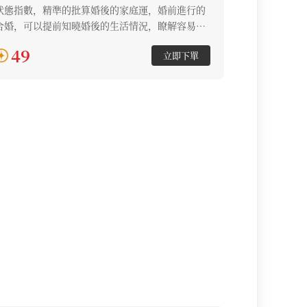
狀態指數，精準的批算婚後的家庭運，婚前進行的
合婚，可以提前知曉婚後的生活情況，瞭解容易出
現的問題，做到防範於未然。
49
立即下單