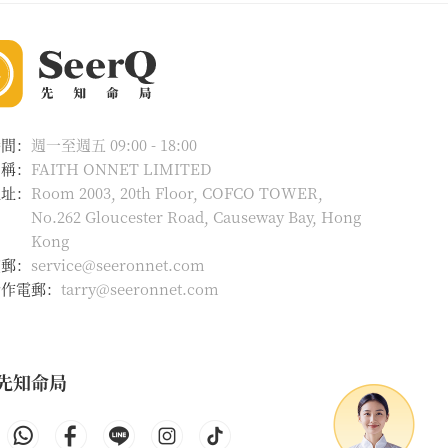
時間：
週一至週五 09:00 - 18:00
名稱：
FAITH ONNET LIMITED
地址：
Room 2003, 20th Floor, COFCO TOWER,
No.262 Gloucester Road, Causeway Bay, Hong
Kong
電郵：
service@seeronnet.com
合作電郵：
tarry@seeronnet.com
先知命局