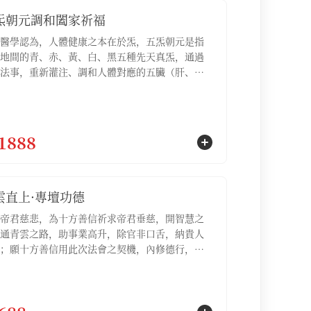
炁朝元調和闔家祈福
醫學認為，人體健康之本在於炁，五炁朝元是指
地間的青、赤、黃、白、黑五種先天真炁，通過
法事，重新灌注、調和人體對應的五臟（肝、
脾、肺、腎），驅散因外邪侵擾而產生的病氣，
臟之炁歸於元海，達到身心安泰的境界【服務包
五炁朝元調和祈福名額3位，五炁朝元調和祈福疏
份】
1888
雲直上·專壇功德
帝君慈悲，為十方善信祈求帝君垂慈，開智慧之
通青雲之路，助事業高升，除官非口舌，納貴人
；願十方善信用此次法會之契機，內修德行，外
脈，明心見性，如此則青雲之路自然坦蕩，功名
不求自得；適合處於晉升考察期、需要拿下重要
、希望副轉正，或感覺事業停滯不前急需突破的
【服務包含：青雲直上·專壇功德祈福名額1位，