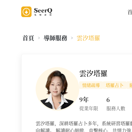
首頁
導師服務
雲汐塔羅
>
>
老師資料
雲汐塔羅
情緒疏導
塔羅占卜
9年
6
從業年限
服務人數
雲汐塔羅，深耕塔羅占卜多年，系統研習塔羅
向解讀。 解讀耐心細緻、直擊核心，共情力