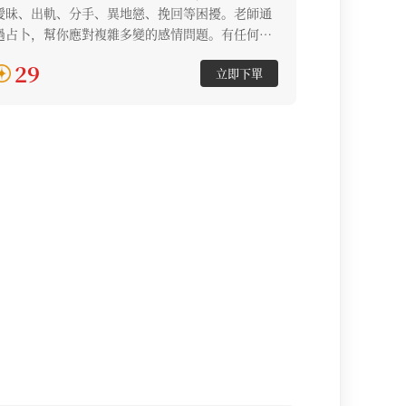
曖昧、出軌、分手、異地戀、挽回等困擾。老師通
過占卜，幫你應對複雜多變的感情問題。有任何感
情關係的困擾或感情的問題，都可以在這裏找到答
29
立即下單
案。