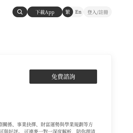
繁
En
下載App
登入/註冊
免費諮詢
際關係、事業抉擇、財富運勢與學業規劃等方
可與好評。 可連麥一對一深度解析，陪你理清