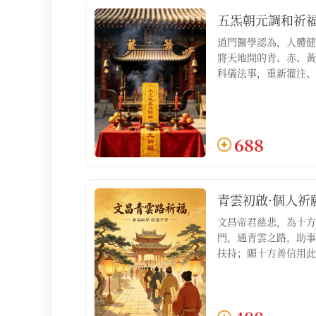
五炁朝元調和祈
道門醫學認為，人體健
將天地間的青、赤、黃
科儀法事，重新灌注、
心、脾、肺、腎），驅
使五臟之炁歸於元海，
含：五炁朝元調和祈福
文1份】
688
青雲初啟·個人祈
文昌帝君慈悲，為十方
門，通青雲之路，助事
扶持；願十方善信用此
積人脈，明心見性，如
祿位不求自得；適合希
步立足、尋求跳槽機會
善信【服務包含：青雲