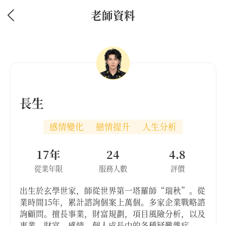
老師資料
長生
感情變化
戀情提升
人生分析
17年
24
4.8
從業年限
服務人數
評價
出生於玄學世家，師從世界第一塔羅師“瑞秋”。從
業時間15年，累計諮詢個案上萬個。多家企業戰略諮
詢顧問。擅長事業，財富規劃，項目風險分析，以及
事業、財富、感情，個人成長中的各種疑難雜症。