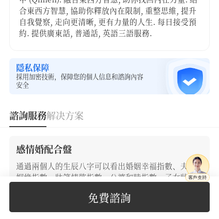
合東西方智慧, 協助你釋放內在限制, 重整思維, 提升
自我覺察, 走向更清晰, 更有力量的人生. 每日接受預
約. 提供廣東話, 普通話, 英語三語服務.
隱私保障
採用加密技術，保障您的個人信息和諮詢內容
安全
諮詢服務
解决方案
感情婚配合盤
通過兩個人的生辰八字可以看出婚姻幸福指數、夫妻
姻緣指數、牀笫情慾指數、公婆和睦指數、子女狀態
指數，精準的批算婚後的家庭運，婚前進行的合婚，
免費諮詢
可以提前知曉婚後的生活情況，瞭解容易出現的問
題，做到防範於未然。