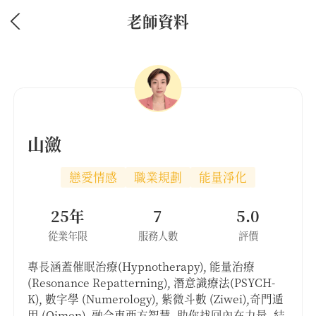
老師資料
山瀲
戀愛情感
職業規劃
能量淨化
25年
7
5.0
從業年限
服務人數
評價
專長涵蓋催眠治療(Hypnotherapy), 能量治療
(Resonance Repatterning), 潛意識療法(PSYCH-
K), 數字學 (Numerology), 紫微斗數 (Ziwei),奇門遁
甲 (Qimen). 融合東西方智慧, 助你找回內在力量. 結