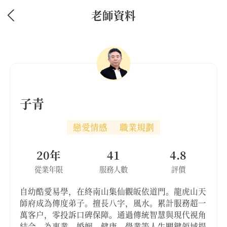
老師資料
子青
戀愛情感
職業規劃
20年
41
4.8
從業年限
服務人數
評價
自幼酷愛易學，在終南山集仙觀皈依道門。龍虎山天
師府成為傳度弟子。擅長八字，風水。累計服務超一
萬客户，零投訴口碑保障。通過傳統智慧與現代視角
結合，為事業，婚姻，健康，學業等人生關鍵領域提