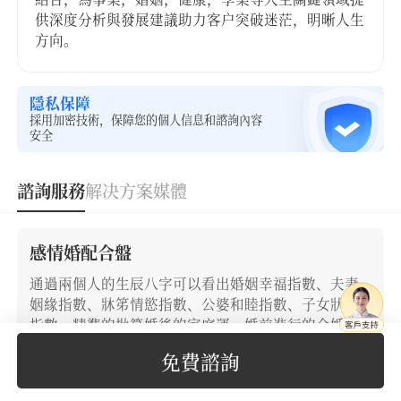
供深度分析與發展建議助力客户突破迷茫，明晰人生
方向。
隱私保障
採用加密技術，保障您的個人信息和諮詢內容
安全
諮詢服務
解决方案
媒體
感情婚配合盤
通過兩個人的生辰八字可以看出婚姻幸福指數、夫妻
姻緣指數、牀笫情慾指數、公婆和睦指數、子女狀態
指數，精準的批算婚後的家庭運，婚前進行的合婚，
可以提前知曉婚後的生活情況，瞭解容易出現的問
免費諮詢
題，做到防範於未然。
47
立即下單