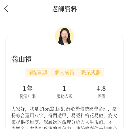
老師資料
翁山禮
情緒疏導
個人成長
職業規劃
1年
1
4.8
從業年限
服務人數
評價
​大家好，我是 Fion翁山禮. 醉心於傳統國學命理，擅
長綜合運用八字、奇門遁甲、易經和梅花易數，為大
家提供多維度、深層次的命理分析與人生規劃。 ​在
為眾多朋友指點迷津的過程中，我始終堅信一個核心