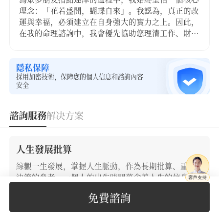
理念：「花若盛開，蝴蝶自來」。我認為，真正的改
運與幸福，必須建立在自身強大的實力之上。因此，
在我的命理諮詢中，我會優先協助您理清工作、財運
與健康的發展脈絡。 ​只有當您把自身的根基紮穩，
擁有了強健的體魄與穩固的物質基礎，積累了足夠的
底氣，您才有真正的「本錢」去做出更從容、更自由
隱私保障
採用加密技術，保障您的個人信息和諮詢內容
的人生選擇——這其中，自然也包括
安全
諮詢服務
解决方案
人生發展批算
綜觀一生發展，掌握人生脈動，作為長期批算、重大
決策的參考。一個人的出生時間藴含着人生的信息，
不僅能看你的婚姻，還能看事業、財富、近年發展等
免費諮詢
各方面，可以推斷一生的富貴貧賤、好壞禍福。老師
通過你的生辰八字批算，讓你做好人生批算，提升自