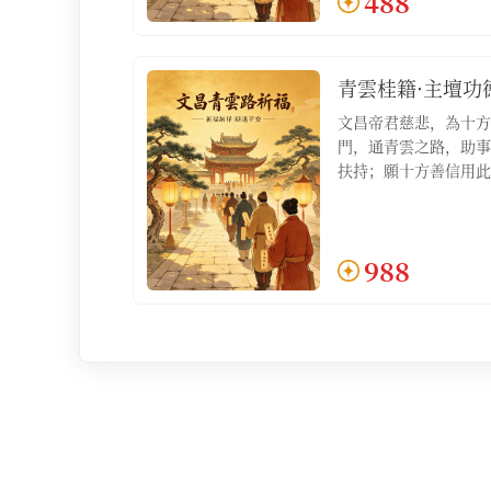
488
祈福疏文1份】
青雲桂籍·主壇功
文昌帝君慈悲，為十方
門，通青雲之路，助事
扶持；願十方善信用此
積人脈，明心見性，如
祿位不求自得；適合對
望百尺竿頭更進一步、
988
善信【服務包含：青雲
祈福疏文1份，文昌化