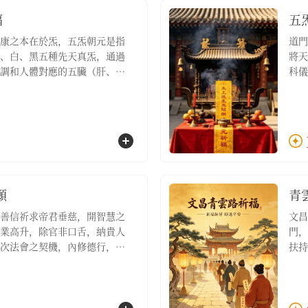
福
五
康之本在於炁，五炁朝元是指
道門
、白、黑五種先天真炁，通過
將天
調和人體對應的五臟（肝、
科儀
散因外邪侵擾而產生的病氣，
心、
達到身心安泰的境界【服務包
使五
名額1位，五炁朝元調和祈福疏
含：
文3
願
青
善信祈求帝君垂慈，開智慧之
文昌
業高升，除官非口舌，納貴人
門，
次法會之契機，內修德行，外
扶持
此則青雲之路自然坦蕩，功名
積人
望在工作環境中減少小人、穩
祿位
，家中初入職場之兒女祈福的
專案
初啟·個人祈願祈福名額1位，
善信