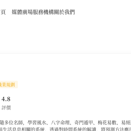
首頁
媒體廣場
服務機構
關於我們
職業規劃
4.8
評價
跟隨多位名師，學習風水、八字命理、奇門遁甲、梅花易數、易經
與生活息息相關的系統，透過對時間系統的解讀，將預測方法應