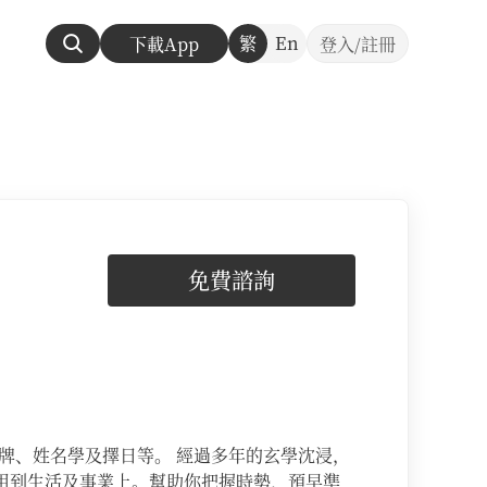
繁
En
下載App
登入/註冊
免費諮詢
牌、姓名學及擇日等。 經過多年的玄學沈浸，
用到生活及事業上。幫助你把握時勢，預早準