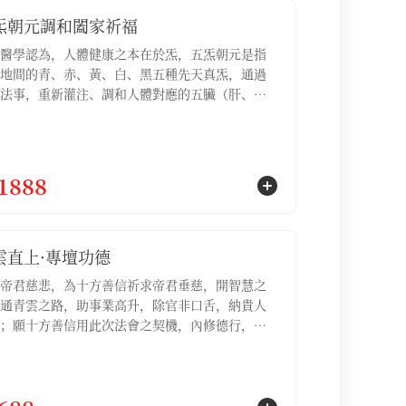
炁朝元調和闔家祈福
醫學認為，人體健康之本在於炁，五炁朝元是指
地間的青、赤、黃、白、黑五種先天真炁，通過
法事，重新灌注、調和人體對應的五臟（肝、
脾、肺、腎），驅散因外邪侵擾而產生的病氣，
臟之炁歸於元海，達到身心安泰的境界【服務包
五炁朝元調和祈福名額3位，五炁朝元調和祈福疏
份】
1888
雲直上·專壇功德
帝君慈悲，為十方善信祈求帝君垂慈，開智慧之
通青雲之路，助事業高升，除官非口舌，納貴人
；願十方善信用此次法會之契機，內修德行，外
脈，明心見性，如此則青雲之路自然坦蕩，功名
不求自得；適合處於晉升考察期、需要拿下重要
、希望副轉正，或感覺事業停滯不前急需突破的
【服務包含：青雲直上·專壇功德祈福名額1位，