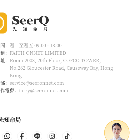
時間：
週一至週五 09:00 - 18:00
名稱：
FAITH ONNET LIMITED
地址：
Room 2003, 20th Floor, COFCO TOWER,
No.262 Gloucester Road, Causeway Bay, Hong
Kong
電郵：
service@seeronnet.com
合作電郵：
tarry@seeronnet.com
先知命局