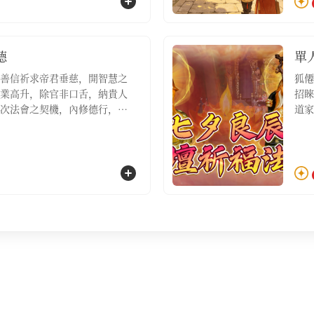
祈福
德
單
善信祈求帝君垂慈，開智慧之
狐僊
業高升，除官非口舌，納貴人
招睞
次法會之契機，內修德行，外
道家
此則青雲之路自然坦蕩，功名
日，
整體企業運勢進行大調整、期
福、
命中遇大坎需強力扭轉的虔誠
位，
桂籍·主壇功德祈福名額1位，
盞，
寶9袋】