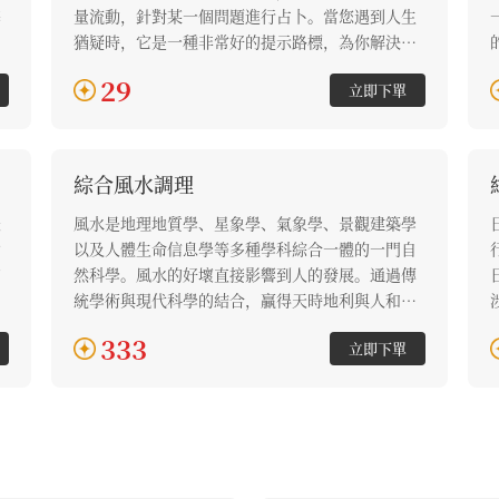
準
量流動，針對某一個問題進行占卜。當您遇到人生
針
猶疑時，它是一種非常好的提示路標，為你解決愛
情、友誼、學業、事業遇到的難題。適合近半年單
29
立即下單
個問題詳細批算。
綜合風水調理
夫
風水是地理地質學、星象學、氣象學、景觀建築學
女
以及人體生命信息學等多種學科綜合一體的一門自
的
然科學。風水的好壞直接影響到人的發展。通過傳
出
統學術與現代科學的結合，贏得天時地利與人和。
提升你健康，財富，家庭等各方面的發展。以達到
333
立即下單
提升自我。