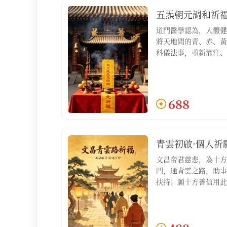
五炁朝元調和祈
道門醫學認為，人體健
將天地間的青、赤、黃
科儀法事，重新灌注、
心、脾、肺、腎），驅
使五臟之炁歸於元海，
含：五炁朝元調和祈福
文1份】
688
青雲初啟·個人祈
文昌帝君慈悲，為十方
門，通青雲之路，助事
扶持；願十方善信用此
積人脈，明心見性，如
祿位不求自得；適合希
步立足、尋求跳槽機會
善信【服務包含：青雲