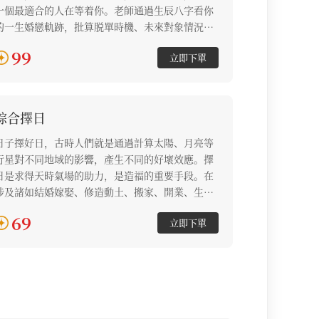
一個最適合的人在等着你。老師通過生辰八字看你
的一生婚戀軌跡，批算脱單時機、未來對象情況、
潛在情感危機等，為你掃除情感障礙，把握住感情
99
立即下單
來臨的時機，為你守護個人姻緣的幸福。
綜合擇日
日子擇好日，古時人們就是通過計算太陽、月亮等
行星對不同地域的影響，產生不同的好壞效應。擇
日是求得天時氣場的助力，是造福的重要手段。在
涉及諸如結婚嫁娶、修造動土、搬家、開業、生兒
育女等重大事項時，必須選擇好日吉時，從而達到
69
立即下單
提升自我、福自天降、榮華富貴。