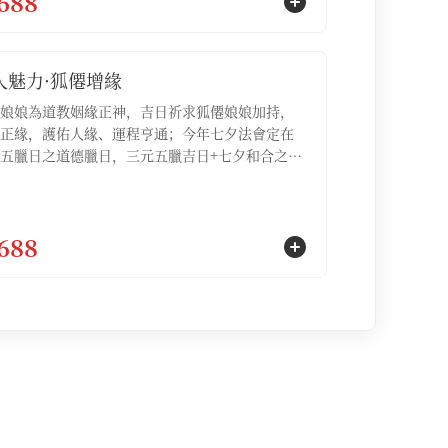
688
疏文1份，文昌化寶3袋】
人魅力·狐僊增緣
娘娘為道教姻緣正神，吉日祈求狐僊娘娘加持，
正緣，護佑人緣、運程亨通；今年七夕法會定在
五臘日之道德臘日，三元五臘吉日+七夕和合之
嚴依道教科儀，正統道家祈福，為參與的信眾注
增魅、和合、開運【服務包含：①祈福法會名額1
②誦經加持1場，③專屬祈福文疏1份，④通緣燈1
688
⑤白狐掛墜項鏈1份】