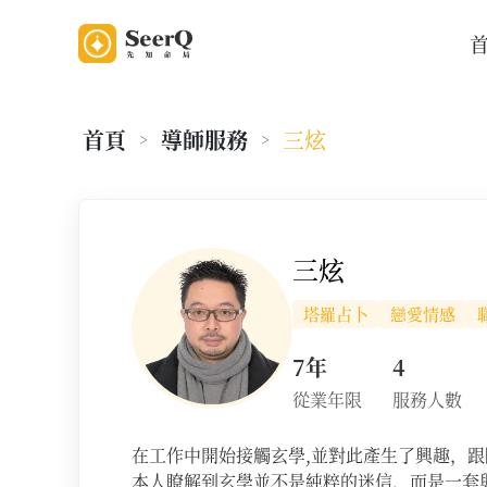
首頁
導師服務
三炫
>
>
老師資料
三炫
塔羅占卜
戀愛情感
7年
4
從業年限
服務人數
在工作中開始接觸玄學,並對此產生了興趣，
本人瞭解到玄學並不是純粹的迷信，而是一套