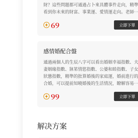
財？這些問題都可通過占卜來具體事件走向，精
看到你未來的財富、事業運、愛情運走向。老師
對求問者的具體問題，進行一個方面的批算、解
69
立即下單
答，並給予相應的發展調理建議。
感情婚配合盤
通過兩個人的生辰八字可以看出婚姻幸福指數、
妻姻緣指數、牀笫情慾指數、公婆和睦指數、子
狀態指數，精準的批算婚後的家庭運，婚前進行
合婚，可以提前知曉婚後的生活情況，瞭解容易
現的問題，做到防範於未然。
99
立即下單
解决方案
解决方案列表