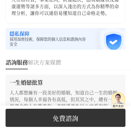
康運勢等諸多方面，以深入淺出的方式為你精準的命
理分析，讓你可以通俗易懂知道自己命格走勢。
隱私保障
採用加密技術，保障您的個人信息和諮詢內容
安全
諮詢服務
解决方案
媒體
一生婚戀批算
人人都想擁有一段美好的婚姻，知道自己一生的婚姻
情況，每個人幸福各有高低，但冥冥之中，總有一個
最適合的人在等着你。老師通過生辰八字看你的一生
婚戀軌跡，批算脱單時機、未來對象情況、潛在情感
免費諮詢
危機等，為你掃除情感障礙，把握住感情來臨的時
機，為你守護個人姻緣的幸福。
39
立即下單