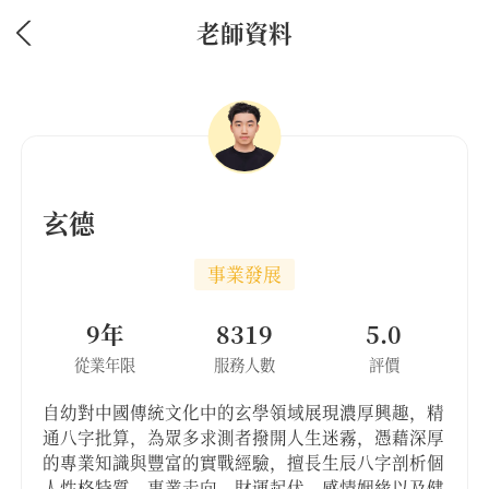
老師資料
玄德
事業發展
9年
8319
5.0
從業年限
服務人數
評價
自幼對中國傳統文化中的玄學領域展現濃厚興趣，精
通八字批算，為眾多求測者撥開人生迷霧，憑藉深厚
的專業知識與豐富的實戰經驗，擅長生辰八字剖析個
人性格特質，事業走向，財運起伏，感情姻緣以及健