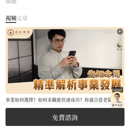
媒體
視頻
文章
00:00
事業如何選擇？如何求職能快速成功？你適合當老闆嗎？
來先知命局，詳解你的事業格局、一生發展！
201次觀看
免費諮詢