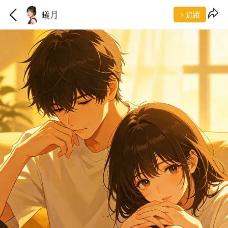
曦月
+ 追蹤