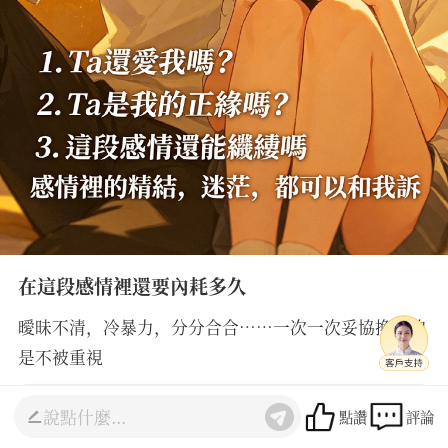
在這段感情裡還要內耗多久
曖昧不清，冷暴力，分分合合⋯⋯一次一次妥協換來的
是不被重視
曦月
點讚
評論
聯繫老師
5.0
(2946人諮詢)