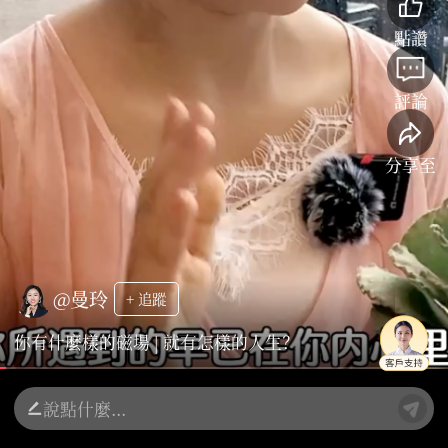
點讚
評論
分享至
@曼玲
+ 追蹤
你有什麼樣的磁場 | 就有怎樣的人生？