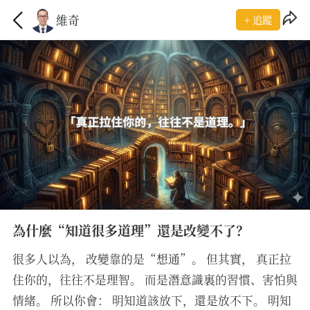
維奇
+ 追蹤
為什麼“知道很多道理”還是改變不了？
很多人以為， 改變靠的是“想通”。 但其實， 真正拉
住你的，往往不是理智。 而是潛意識裏的習慣、害怕與
情緒。 所以你會： 明知道該放下，還是放不下。 明知