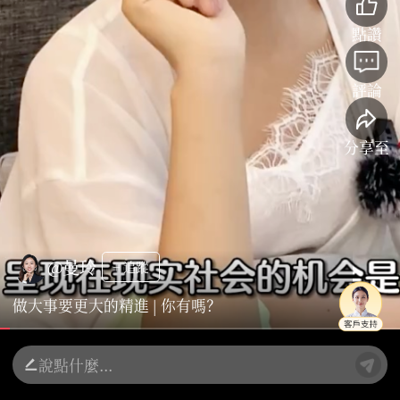
點讚
評論
分享至
@曼玲
+ 追蹤
做大事要更大的精進 | 你有嗎？