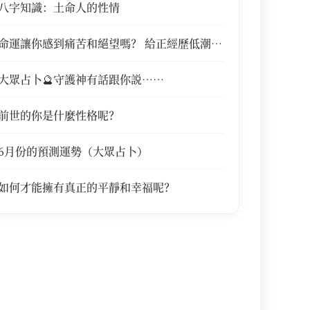
八字知識：土命人的性情
命運讓你感到痛苦和絕望嗎？ 給正經歷低潮中
的你……
大眾占卜🔮守護神有話跟你説……
前世的你是什麼性格呢？
6月份的預測運勢（大眾占卜）
如何才能擁有真正的平靜和幸福呢？