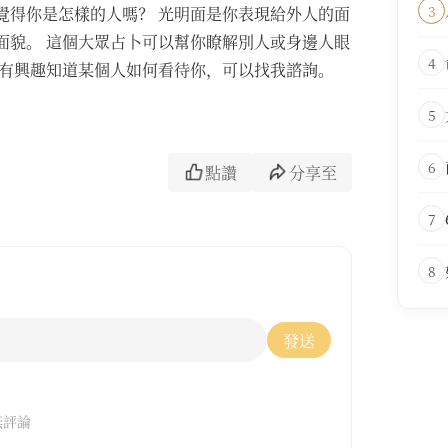
3
覺得你是怎樣的人嗎？ 光明面是你表現給外人的面
面貌。 這個大眾占卜可以幫你瞭解別人或身邊人眼
4
 有興趣知道某個人如何看待你，可以找我諮詢。
5
6
點讚
分享至
7
8
發送
無評論