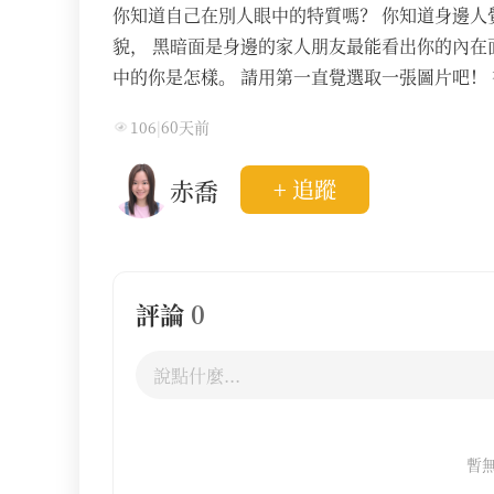
你知道自己在別人眼中的特質嗎？ 你知道身邊人
貌， 黑暗面是身邊的家人朋友最能看出你的內在
中的你是怎樣。 請用第一直覺選取一張圖片吧！
106
|
60天前
赤喬
+ 追蹤
評論
0
暫