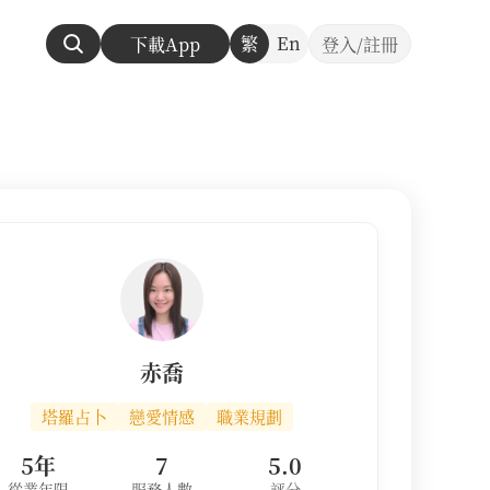
繁
En
下載App
登入/註冊
赤喬
塔羅占卜
戀愛情感
職業規劃
5年
7
5.0
從業年限
服務人數
評分