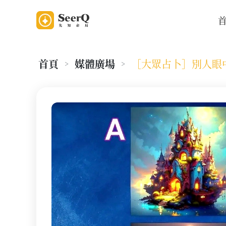
首頁
媒體廣場
［大眾占卜］別人眼
>
>