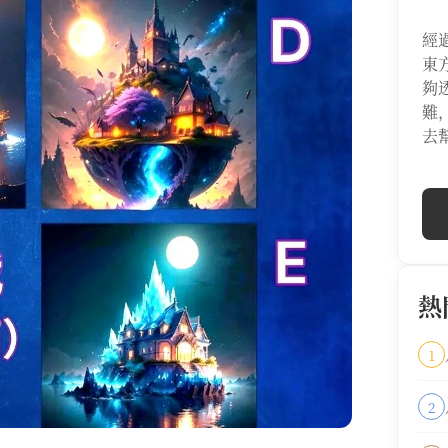
經
東
夠
難
去
熱
1
2