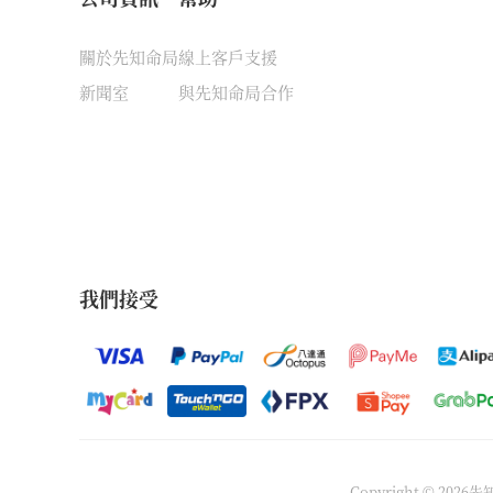
關於先知命局
線上客戶支援
新聞室
與先知命局合作
我們接受
Copyright © 202