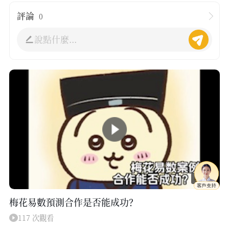
評論
0
說點什麼...
11:14
梅花易數預測合作是否能成功？
117 次觀看