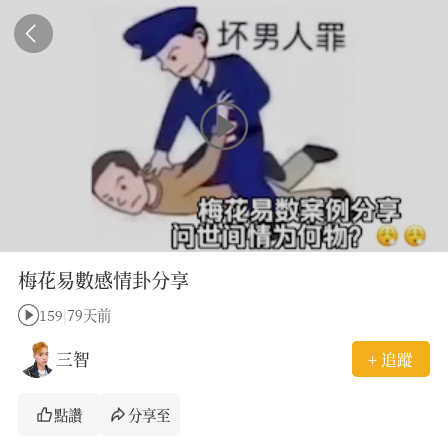
梅花易數感情卦分享
159
|
79天前
三智
+ 追蹤
點讚
分享至