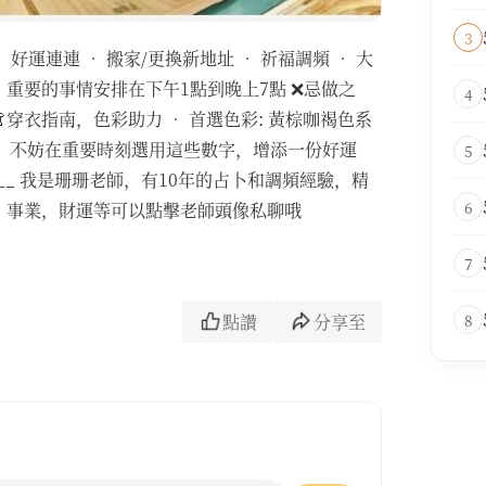
3
運連連 • 搬家/更換新地址 • 祈福調頻 • 大
 重要的事情安排在下午1點到晚上7點 ❌忌做之
4
👗穿衣指南，色彩助力 • 首選色彩: 黃棕咖褐色系
字:8，不妨在重要時刻選用這些數字，增添一份好運
5
_________ 我是珊珊老師，有10年的占卜和調頻經驗，精
6
，事業，財運等可以點擊老師頭像私聊哦
7
點讚
分享至
8