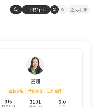
繁
En
下載App
登入/註冊
靈珊
感情發展
情侶磨合
工作變動
9年
3101
5.0
從業年限
服務人數
評分