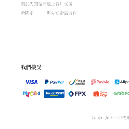
關於先知命局
線上客戶支援
新聞室
與先知命局合作
我們接受
Copyright © 202