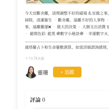
今天宜斷舍離，清理調整不好的磁場 💪宜做之事，好
掃除，清潔衞生 • 斷舍離，遠離不好的人事物 •
事，遠離黴運❌ • 做大的決策 • 大額支出消費 
• 避開色彩: 藍黑 🧭數字小秘訣🧭 •幸運數
_______________________________
通塔羅占卜和生命靈數測算，如需詳細諮詢感情
73
|
78天前
靈珊
+ 追蹤
評論
0