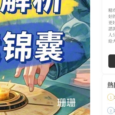
精
好
更
諮
人
給
熱
1
2