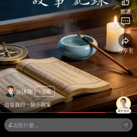
點讚
評論
分享至
@沐塵
+ 追蹤
這是我的一個小個案