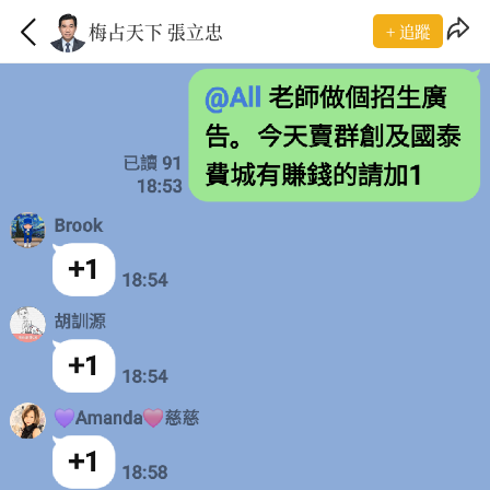
梅占天下 張立忠
+ 追蹤