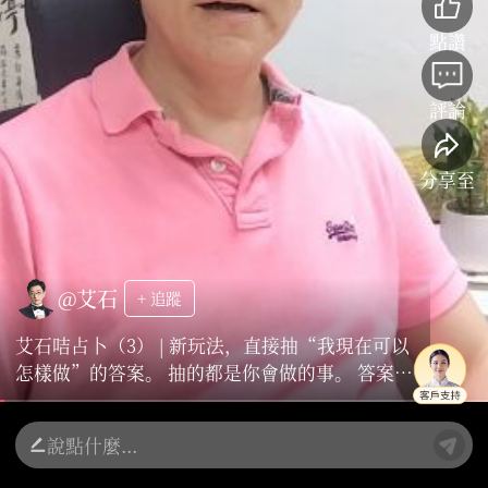
點讚
評論
分享至
@艾石
+ 追蹤
艾石咭占卜（3） | 新玩法，直接抽“我現在可以
怎樣做”的答案。 抽的都是你會做的事。 答案再
多，如果你不實行，也沒意義。 艾石咭「個人成
長」占卜，可以視作個人提升的修練啓示，迷茫
指引，認清自我，困難決擇，排憂解難。提升事
業，提升人際關係。