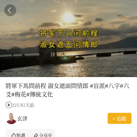
將軍下馬問前程 淑女遮面問情郎 #盲派#八字#六
爻#梅花#傳統文化
225
|
81天前
玄津
+ 追蹤
點讚
分享至