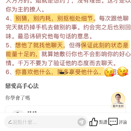
戀愛高手心法
你學會了嗎
曼玲
聯繫老師
點讚
評論
5.0
(4707人諮詢)