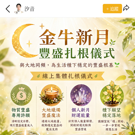
汐音
+ 追蹤