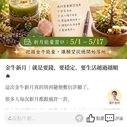
金牛新月｜就是要錢、要穩定、要生活越過越順
🔥
這次金牛新月真的別再隨便敷衍許願了。
很多人每次新月都跟風許一許，
許完依舊原地打轉、錢留不住、心不定、日子過得飄飄
點讚
評論
盪盪。