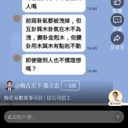
點讚
評論
分享至
@梅占天下 張立忠
+ 追蹤
梅花易數萬事可佔 | 佔公司招工