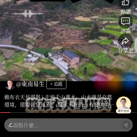
點讚
評論
分享至
@東南易生
+ 追蹤
賴布衣天星堪與 | 走遍千山萬水，山水就是自然
環境，環境就是風水。 風水不好的，有發凶的地
方人生一定破敗，嚴重的出少亡！不懂風水你會
懵，懂了風水就會怕！