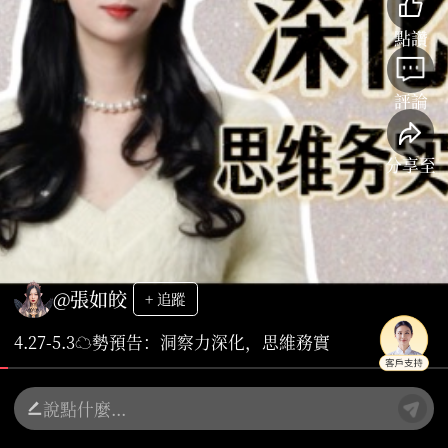
點讚
評論
分享至
@張如皎
+ 追蹤
4.27-5.3☁️勢預告：洞察力深化，思維務實