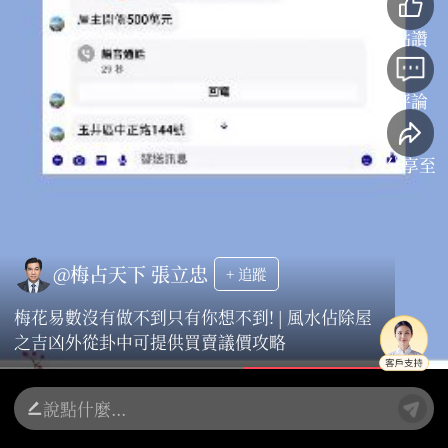
點讚
評論
分享至
@梅占天下 張立忠
+ 追蹤
梅花易數沒有做不到只有你想不到! | 風水佔除屋
之吉凶外從卦中可提供買賣議價攻略