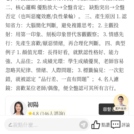
二、核心邏輯 優點放大→全盤肯定； 缺點突出→全盤
否定（也叫惡魔效應/負性暈輪）。 三、產生原因 1. 認
知省力：大腦簡化判斷，避免複雜思考； 2. 主觀投
射：用第一印象、刻板印象替代客觀觀察； 3. 情感先
行：先產生喜歡/厭惡情緒，再合理化判斷。 四、典型
例子 1. 顏值光環：長得好看，就默認性格好、能力
強、人品佳； 2. 成績光環：學生成績優異，老師容易
忽略其紀律、情緒、人際問題； 3. 標籤偏見：一次犯
錯，就被認定“品行差、一直有問題”； 4. 名人濾
鏡：喜歡某位老師/偶像，便全盤認可其所有言行。
初陽
聯繫老師
4.8
(146人諮詢)
點讚
評論