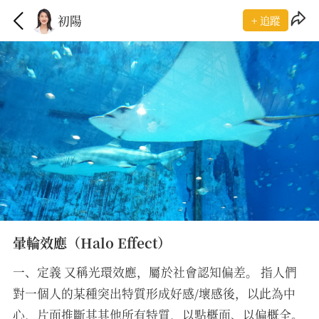
初陽
+ 追蹤
暈輪效應（Halo Effect）
一、定義 又稱光環效應，屬於社會認知偏差。 指人們
對一個人的某種突出特質形成好感/壞感後，以此為中
心，片面推斷其其他所有特質，以點概面、以偏概全。