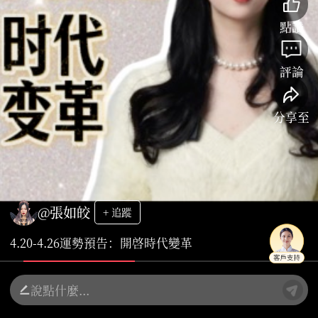
點讚
評論
分享至
@張如皎
+ 追蹤
4.20-4.26運勢預告：開啓時代變革