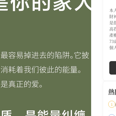
本
財
是
高
產
7
個
熱
1