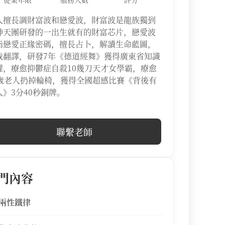
人擅長調財富波和戀愛波，財富波是龍族獨到
神天團研發的一出生就有的財富芯片，戀愛波
指戀愛正緣密碼，擅長占卜，解讀生命藍圖，
我翻譯，研發7年《德道經舞》獲得廣東省知識
權，療愈抑鬱症自殺10幾刀天才女學霸，療愈
3歲老人扔掉輪椅，獲得全國超感比賽《背後有
人》3分40秒銅牌。
聯繫老師
門內容
兩性鐵律