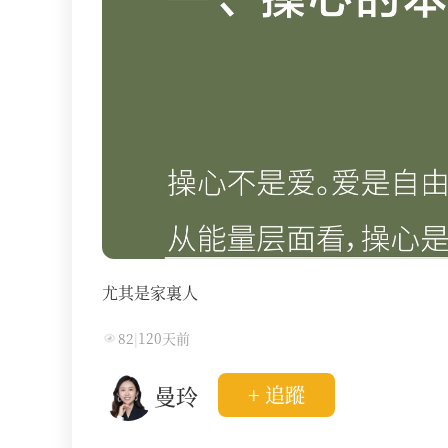
尤其是家裏人
82
|
120天前
曼玲
+ 追蹤