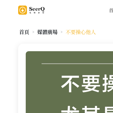
首頁
媒體廣場
不要操心他人
>
>