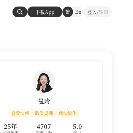
繁
En
下載App
登入/註冊
曼玲
戀愛情感
職業規劃
感情變化
25年
4707
5.0
從業年限
服務人數
評分