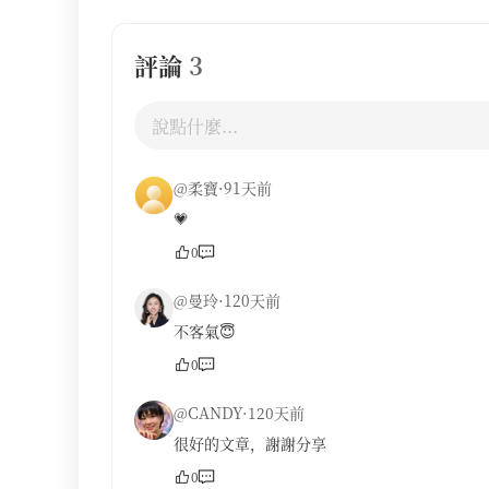
評論
3
@柔寶·91天前
💗
0
@曼玲·120天前
不客氣😇
0
@CANDY·120天前
很好的文章，謝謝分享
0