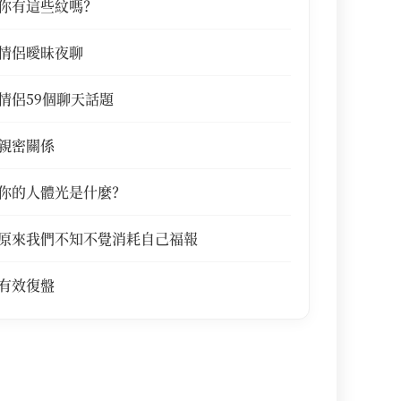
你有這些紋嗎？
情侶曖昧夜聊
情侶59個聊天話題
親密關係
你的人體光是什麼？
原來我們不知不覺消耗自己福報
有效復盤