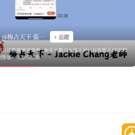
@梅占天下 張立忠
+ 追蹤
問有活動幾號會舉辮 | 梅花易數沒有做不到只有你想不到!很精
判斷哪一天辦理活動