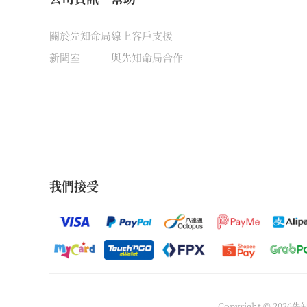
關於先知命局
線上客戶支援
新聞室
與先知命局合作
我們接受
Copyright © 202