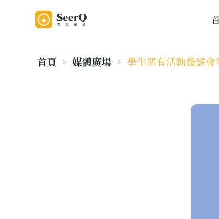
首頁
媒體廣場
學生問有活動幾號會
>
>