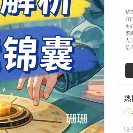
精
好
更
諮
人
給
熱
1
2