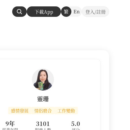
繁
En
下載App
登入/註冊
靈珊
感情發展
情侶磨合
工作變動
9年
3101
5.0
從業年限
服務人數
評分