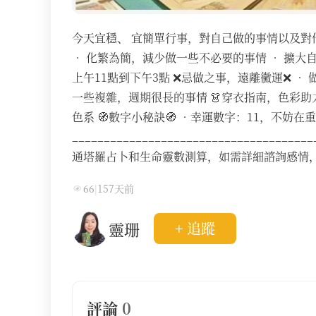
今天宜穩、 宜簡單行事，對自己做的事情以及對他
• 化繁為簡，減少做一些不必要的事情 • 擴大自
上午11點到下午3點 ❌忌做之事，遠離黴運❌ • 
一些複雜，週期很長的事情 👗穿衣指南，色彩助力 
色系 🧭數字小秘訣🧭 •幸運數字：11，不妨
_______________________________
通塔羅占卜和生命靈數測算，如需詳細諮詢感情
66
|
157天前
靈珊
+ 追蹤
評論
0