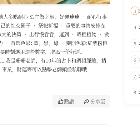
3
人多點耐心 💪宜做之事，好運連連 • 耐心行事
己的社交圈子 • 祭祀祈福 • 重要的事情安排在
4
做大的決策 • 出行慢吞吞，遲到 • 栽種植物 • 做
• 首選色彩: 藍，黑，綠 • 避開色彩:紅紫粉橙
5
在重要時刻選用這些數字，增添一份好運。
6
_________ 我是珊珊老師，有10年的占卜和調頻經驗，精
，事業，財運等可以點擊老師頭像私聊哦
7
8
點讚
分享至