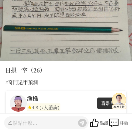
日拱一卒（26）
#奇門遁甲預測
漁樵
聯繫老師
4.8
(7人諮詢)
點讚
評論
最熱門
最新