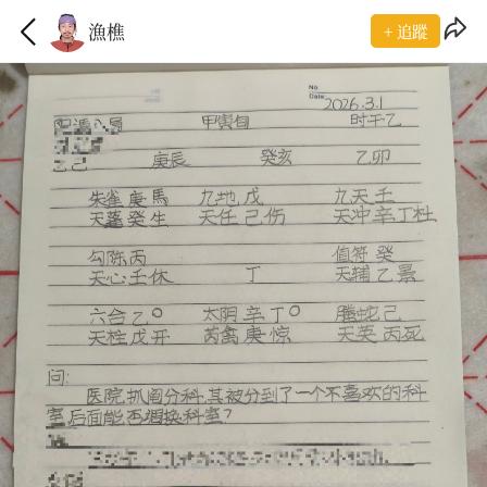
漁樵
+ 追蹤