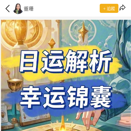
靈珊
+ 追蹤