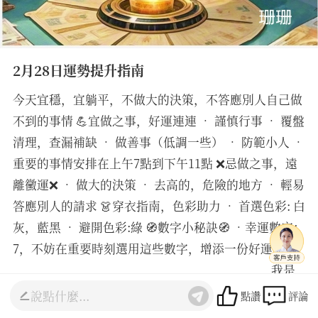
2月28日運勢提升指南
今天宜穩，宜躺平，不做大的決策，不答應別人自己做
不到的事情 💪宜做之事，好運連連 • 謹慎行事 • 覆盤
清理，查漏補缺 • 做善事（低調一些） • 防範小人 •
重要的事情安排在上午7點到下午11點 ❌忌做之事，遠
離黴運❌ • 做大的決策 • 去高的，危險的地方 • 輕易
答應別人的請求 👗穿衣指南，色彩助力 • 首選色彩: 白
灰，藍黑 • 避開色彩:綠 🧭數字小秘訣🧭 •幸運數字：
7，不妨在重要時刻選用這些數字，增添一份好運。
________________________________________ 我是
珊珊老師，有10年的占卜和調頻經驗，精通塔羅占卜和
點讚
評論
生命靈數測算，如需詳細諮詢感情，事業，財運等可以