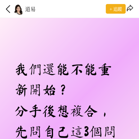
道易
+ 追蹤