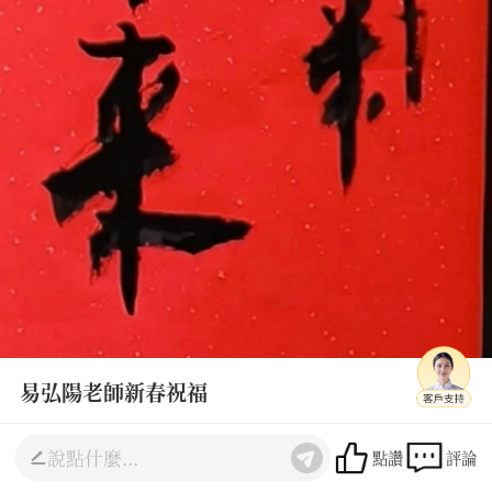
易弘陽老師新春祝福
丙午馭火 🔥，離明普照 ☀️ 天行剛健 💪，君子自強 🌿
點讚
評論
易弘陽 願君新年 🧧： 陰陽合德而福生 🌓✨，與時偕行