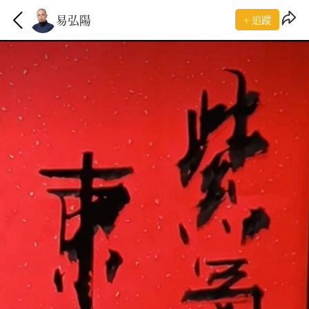
易弘陽
+ 追蹤