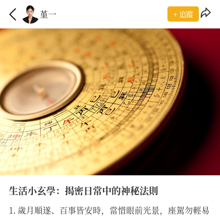
堇一
+ 追蹤
生活小玄學：揭密日常中的神秘法則
1. 歲月順遂、百事皆安時，當惜眼前光景，座駕勿輕易