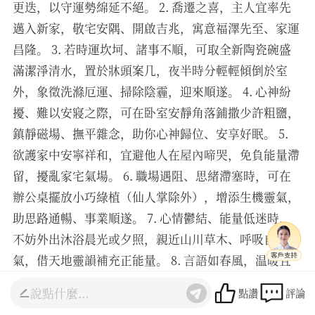
更迭，以守運勢綿延不絕。 2. 喬遷之喜，主人宜率先
邁入新家，敬宅安隅、開啟吉兆，寓意福澤先至、家運
昌隆。 3. 若時運坎坷、諸事不順，可取全新陶瓷碗盛
滿潔淨清水，置於牀頭案几，夜半時分輕輕傾倒於室
外，象徵洗滌厄運、掃除陰霾，迎來順遂。 4. 心神紛
擾、難以安寢之際，可在卧室安靜角落鋪撒少許粗鹽，
鎮靜磁場、撫平雜念，助你心神歸位、安享好眠。 5.
欲護家中安寧祥和，宜避他人在屋內啼哭，免負能量滯
留，擾亂家宅氣場。 6. 職場遇阻、思緒滯塞時，可在
辦公桌擺放小巧綠植（仙人掌除外），增添生機靈氣，
助思路通暢、事業順遂。 7. 心情鬱結、能量低迷時，
不妨外出沐浴晨光或夕照，親近山川草木、呼吸自然之
氣，借天地靈韻補充正能量。 8. 言語如春風，温暖且
有力量，常懷善念、語出温柔，口吐芬芳自會積福納
點讚
評論
祥，吸引美好境遇。 9. 摒棄抖腿、頻頻嘆氣等不良習