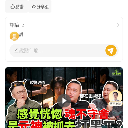
點讚
分享至
評論
2
讚
說點什麼...
13:11