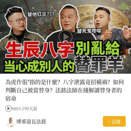
為虎作倀"指的是什麼？八字泄露竟招橫禍？如何
判斷自己被當替身？法銘法師在綫解讀替身者的
宿命
9803
|
190天前
縛邪道長法銘
+ 追蹤