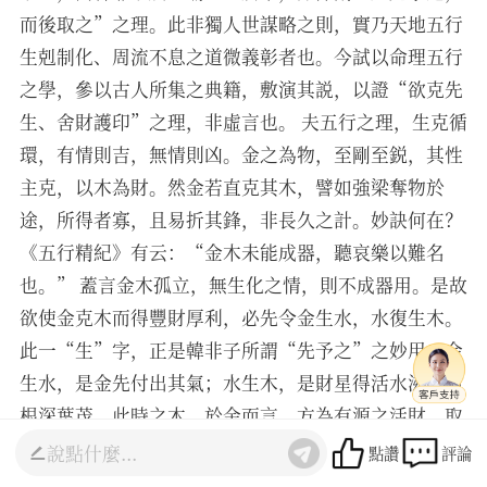
而後取之”之理。此非獨人世謀略之則，實乃天地五行
生剋制化、周流不息之道微義彰者也。今試以命理五行
之學，參以古人所集之典籍，敷演其説，以證“欲克先
生、舍財護印”之理，非虛言也。 夫五行之理，生克循
環，有情則吉，無情則凶。金之為物，至剛至鋭，其性
主克，以木為財。然金若直克其木，譬如強梁奪物於
途，所得者寡，且易折其鋒，非長久之計。妙訣何在？
《五行精紀》有云：“金木未能成器，聽哀樂以難名
也。” 蓋言金木孤立，無生化之情，則不成器用。是故
欲使金克木而得豐財厚利，必先令金生水，水復生木。
此一“生”字，正是韓非子所謂“先予之”之妙用。金
生水，是金先付出其氣；水生木，是財星得活水滋養而
根深葉茂。此時之木，於金而言，方為有源之活財，取
之不盡，非竭澤而漁之比也。此即“因資而立功”之
點讚
評論
道，先以金氣資養水源，而後方能立取財之功。古籍論