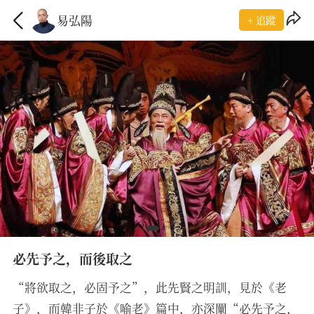
易弘陽
+ 追蹤
必先予之，而後取之
“將欲取之，必固予之”，此先賢之明訓，見於《老
子》，而韓非子於《喻老》篇中，亦深闡“必先予之，