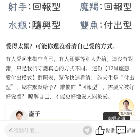
愛得太累？可能你還沒看清自己愛的方式。
有人愛起來掏空自己，有人卻要等別人先給。這沒有對
錯，只是我們守護真心的方式不同。 這份【12星座戀
愛付出模式】對照表，幫你快速看清： 誰天生是“付出
型”，總在默默給予？ 誰偏向“回報型”，需要先被好
好愛着？ 瞭解自己，才能更好地愛人與被愛。
靈子
聯繫老師
5.0
(9424人諮詢)
點讚
評論