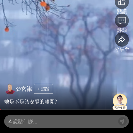
點讚
評論
分享至
@玄津
+ 追蹤
她是不是該安靜的離開？