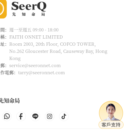
時間：
週一至週五 09:00 - 18:00
名稱：
FAITH ONNET LIMITED
地址：
Room 2003, 20th Floor, COFCO TOWER,
No.262 Gloucester Road, Causeway Bay, Hong
Kong
電郵：
service@seeronnet.com
合作電郵：
tarry@seeronnet.com
先知命局