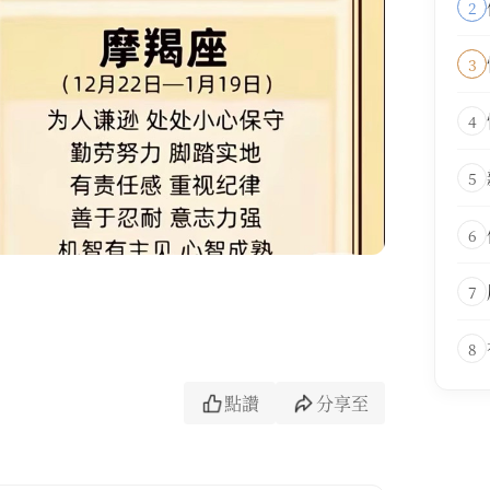
2
3
4
5
6
7
8
點讚
分享至