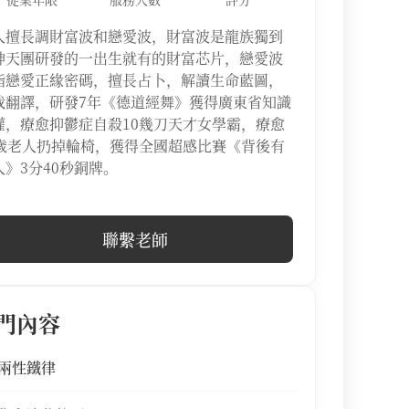
人擅長調財富波和戀愛波，財富波是龍族獨到
神天團研發的一出生就有的財富芯片，戀愛波
指戀愛正緣密碼，擅長占卜，解讀生命藍圖，
我翻譯，研發7年《德道經舞》獲得廣東省知識
權，療愈抑鬱症自殺10幾刀天才女學霸，療愈
3歲老人扔掉輪椅，獲得全國超感比賽《背後有
人》3分40秒銅牌。
聯繫老師
門內容
兩性鐵律