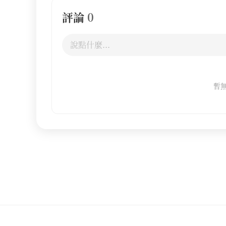
評論
0
暫