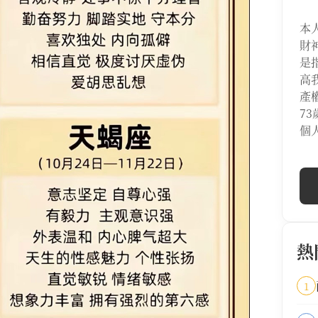
本
財
是
高
產
7
個
熱
1