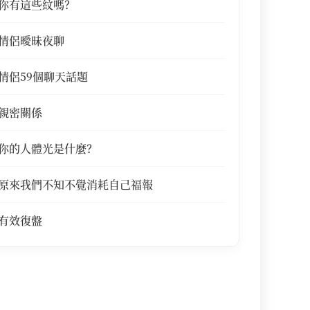
你有這些紋嗎？
情侶曖昧夜聊
情侶59個聊天話題
親密關係
你的人體光是什麼？
原來我們不知不覺消耗自己福報
有效復盤