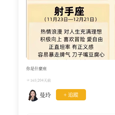
你是什麼座
165
|
204天前
曼玲
+ 追蹤