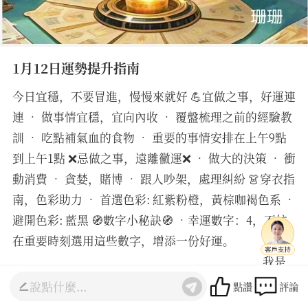
1月12日運勢提升指南
今日宜穩，不要冒進，慢慢來就好 💪宜做之事，好運連
連 • 做事情宜穩，宜向內收 • 覆盤梳理之前的經驗教
訓 • 吃點補氣血的食物 • 重要的事情安排在上午9點
到上午1點 ❌忌做之事，遠離黴運❌ • 做大的決策 • 衝
動消費 • 貪婪，賭博 • 跟人吵架，處理糾紛 👗穿衣指
南，色彩助力 • 首選色彩: 紅紫粉橙，黃棕咖褐色系 •
避開色彩: 藍黑 🧭數字小秘訣🧭 •幸運數字：4，不妨
在重要時刻選用這些數字，增添一份好運。
________________________________________ 我是
珊珊老師，有10年的占卜和調頻經驗，精通塔羅占卜和
點讚
評論
生命靈數測算，如需詳細諮詢感情，事業，財運等可以