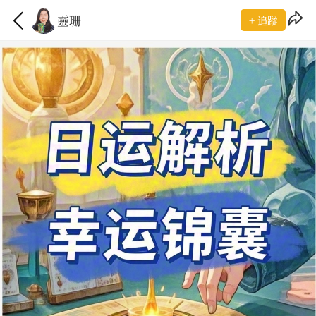
靈珊
+ 追蹤