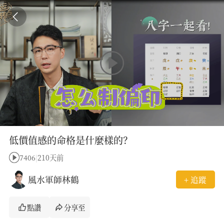
低價值感的命格是什麼樣的？
7406
|
210天前
風水軍師林鶴
+ 追蹤
點讚
分享至