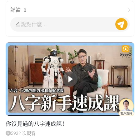
評論
0
說點什麼...
08:12
你沒見過的八字速成課！
5932 次觀看