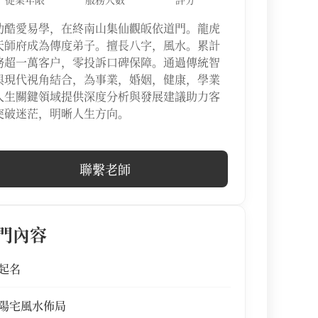
幼酷愛易學，在終南山集仙觀皈依道門。龍虎
天師府成為傳度弟子。擅長八字，風水。累計
務超一萬客户，零投訴口碑保障。通過傳統智
與現代視角結合，為事業，婚姻，健康，學業
人生關鍵領域提供深度分析與發展建議助力客
突破迷茫，明晰人生方向。
聯繫老師
門內容
起名
陽宅風水佈局