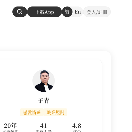
繁
En
下載App
登入/註冊
子青
戀愛情感
職業規劃
20年
41
4.8
從業年限
服務人數
評分