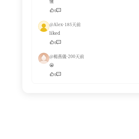
懂
0
@Alex·185天前
liked
0
@楊燕儀·200天前
😬
0