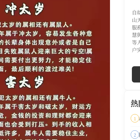
自
山
服
慧
等
户
熱
1
2