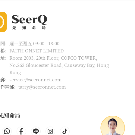
時間：
週一至週五 09:00 - 18:00
名稱：
FAITH ONNET LIMITED
地址：
Room 2003, 20th Floor, COFCO TOWER,
No.262 Gloucester Road, Causeway Bay, Hong
Kong
電郵：
service@seeronnet.com
合作電郵：
tarry@seeronnet.com
先知命局