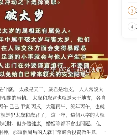
3
4
是什麼。 太歲是天干，歲君是地支。 人人常説太
相關的事情。 太歲和歲君也就是天干地支，各自
午 己巳 甲寅 丙戌，大運丙午，流年丙午，也就
，這就是犯太歲和歲君了。 這一年，這個八字的人就
耗財。但身體健康，婚姻等都不會出問題。 但
用神，那這個屬馬的人就非常適合投資做生意，一