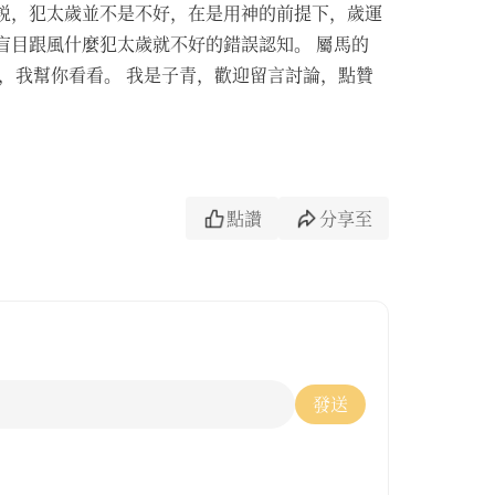
説，犯太歲並不是不好，在是用神的前提下，歲運
盲目跟風什麼犯太歲就不好的錯誤認知。 屬馬的
言，我幫你看看。 我是子青，歡迎留言討論，點贊
點讚
分享至
發送