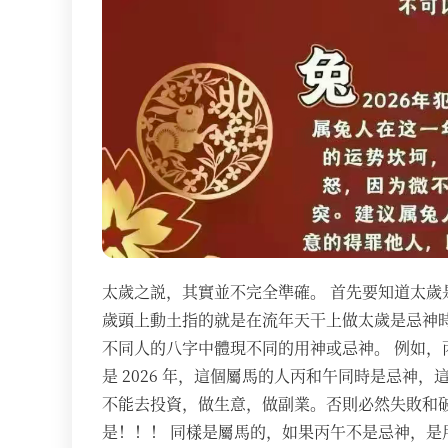
太歲之説，其實並不完全準確。 首先要知道太歲
歲頭上動土指的就是在流年天干上做太歲是忌神時
不同人的八字中體現不同的用神或忌神。 例如，丙
是 2026 年，這個屬馬的人丙和午同時是忌神
不能去投資，做生意，做副業。否則必然失敗和破
是！！！ 同樣是屬馬的，如果丙午不是忌神，是