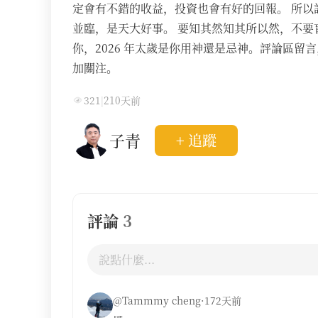
定會有不錯的收益，投資也會有好的回報。 所以
並臨，是天大好事。 要知其然知其所以然，不要
你，2026 年太歲是你用神還是忌神。評論區留
加關注。
321
|
210天前
子青
+ 追蹤
評論
3
@Tammmy cheng·172天前